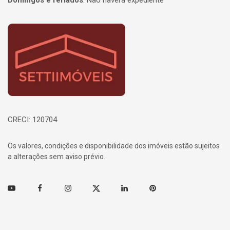
Domingos e feriados
:
Não haverá expediente
Página inicial
CRECI: 120704
Os valores, condições e disponibilidade dos imóveis estão sujeitos
a alterações sem aviso prévio.
Youtube
Facebook
Instagram
Twitter
Linkedin
Pinterest