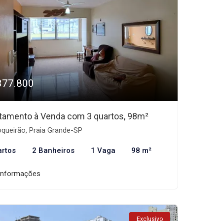
377.800
tamento à Venda com 3 quartos, 98m²
queirão, Praia Grande-SP
artos
2 Banheiros
1 Vaga
98 m²
informações
Exclusivo