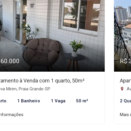
360.000
R$ 
tamento à Venda com 1 quarto, 50m²
Apar
va Mirim, Praia Grande-SP
Av
rto
1 Banheiro
1 Vaga
50 m²
2 Qu
informações
Mais 