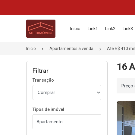
Página inicial
Início
Link1
Link2
Link3
Início
Apartamentos à venda
Até R$ 410 mil
16 A
Filtrar
Transação
Ordenar
Tipos de imóvel