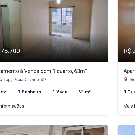
378.700
R$ 
tamento à Venda com 1 quarto, 63m²
Apar
a Tupi, Praia Grande-SP
Bo
rto
1 Banheiro
1 Vaga
63 m²
3 Qu
informações
Mais 