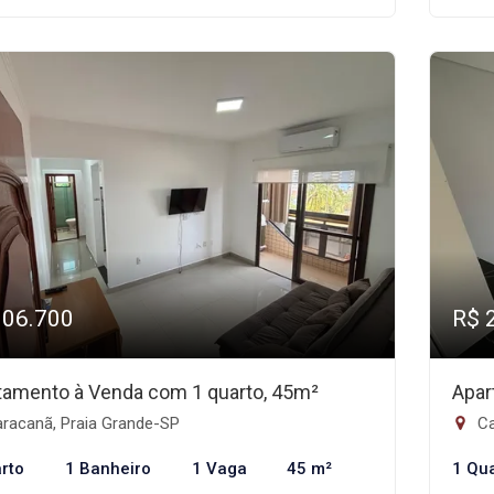
306.700
R$ 
tamento à Venda com 1 quarto, 45m²
Apar
racanã, Praia Grande-SP
Ca
rto
1 Banheiro
1 Vaga
45 m²
1 Qu