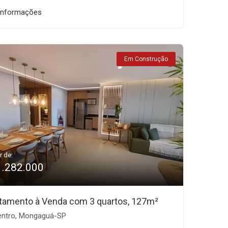
informações
Em Construção
r de:
1.282.000
tamento à Venda com 3 quartos, 127m²
ntro, Mongaguá-SP