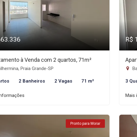
663.336
R$ 
tamento à Venda com 2 quartos, 71m²
Apar
lhermina, Praia Grande-SP
Ba
rtos
2 Banheiros
2 Vagas
71 m²
3 Qu
informações
Mais 
Pronto para Morar