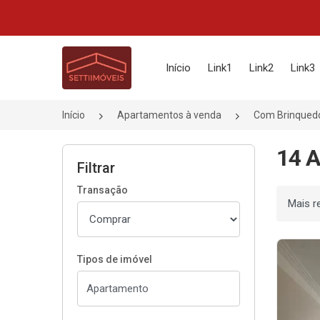
Página inicial
Início
Link1
Link2
Link3
Início
Apartamentos à venda
Com Brinqued
14 A
Filtrar
Transação
Ordenar
Tipos de imóvel