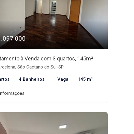
1.097.000
tamento à Venda com 3 quartos, 145m²
rcelona, São Caetano do Sul-SP
artos
4 Banheiros
1 Vaga
145 m²
informações