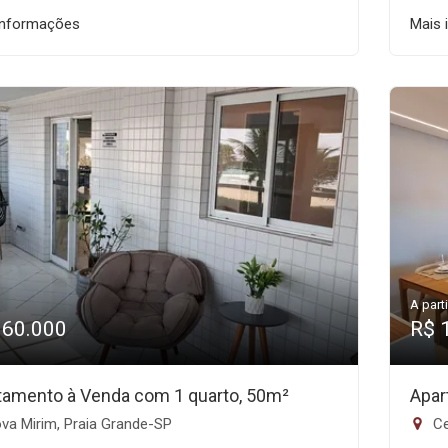
informações
Mais 
A parti
360.000
R$ 
tamento à Venda com 1 quarto, 50m²
Apar
va Mirim, Praia Grande-SP
Ce