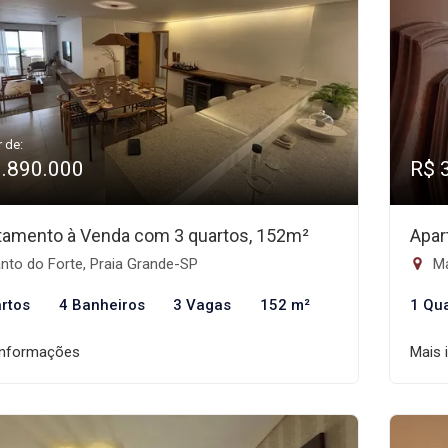
r de:
1.890.000
R$ 
tamento à Venda com 3 quartos, 152m²
Apar
nto do Forte, Praia Grande-SP
Ma
rtos
4 Banheiros
3 Vagas
152 m²
1 Qu
informações
Mais 