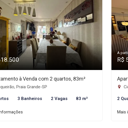
A parti
618.500
R$ 
tamento à Venda com 2 quartos, 83m²
Apar
queirão, Praia Grande-SP
Ci
rtos
3 Banheiros
2 Vagas
83 m²
2 Qu
informações
Mais 