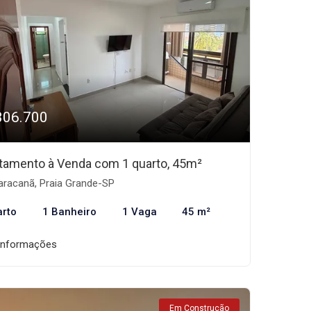
306.700
tamento à Venda com 1 quarto, 45m²
racanã, Praia Grande-SP
arto
1 Banheiro
1 Vaga
45 m²
informações
Em Construção