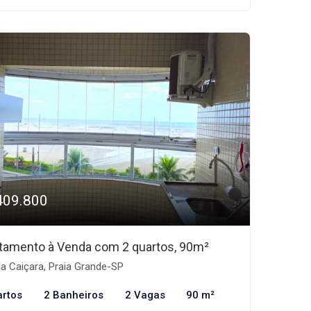
409.800
tamento à Venda com 2 quartos, 90m²
la Caiçara, Praia Grande-SP
artos
2 Banheiros
2 Vagas
90 m²