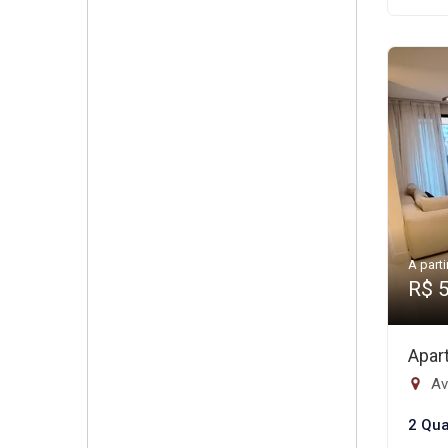
A parti
R$ 
Apar
Av
2 Qua