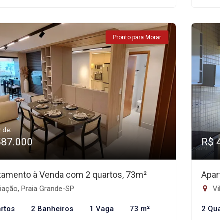
Pronto para Morar
r de:
587.000
R$ 
tamento à Venda com 2 quartos, 73m²
Apar
iação, Praia Grande-SP
Vi
rtos
2 Banheiros
1 Vaga
73 m²
2 Qu