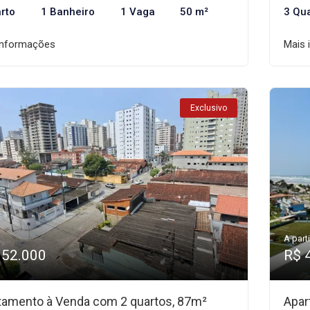
rto
1 Banheiro
1 Vaga
50 m²
3 Qu
informações
Mais 
Exclusivo
A parti
352.000
R$ 
tamento à Venda com 2 quartos, 87m²
Apar