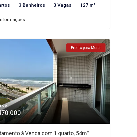
artos
3 Banheiros
3 Vagas
127 m²
informações
Pronto para Morar
r de:
470.000
tamento à Venda com 1 quarto, 54m²