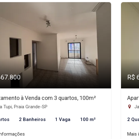
467.800
R$ 
tamento à Venda com 3 quartos, 100m²
Apar
a Tupi, Praia Grande-SP
Ja
rtos
2 Banheiros
1 Vaga
100 m²
2 Qu
informações
Mais 