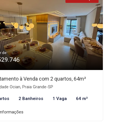
r de:
529.746
tamento à Venda com 2 quartos, 64m²
dade Ocian, Praia Grande-SP
artos
2 Banheiros
1 Vaga
64 m²
informações