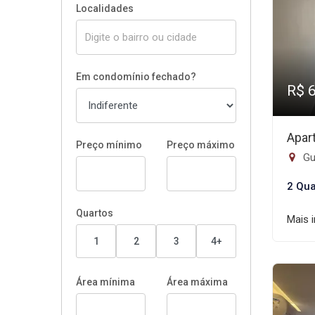
Localidades
Em condomínio fechado?
R$ 
Apar
Preço mínimo
Preço máximo
Gui
2 Qua
Quartos
Mais 
1
2
3
4+
Área mínima
Área máxima