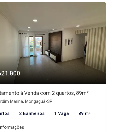
621.800
tamento à Venda com 2 quartos, 89m²
rdim Marina, Mongaguá-SP
artos
2 Banheiros
1 Vaga
89 m²
informações