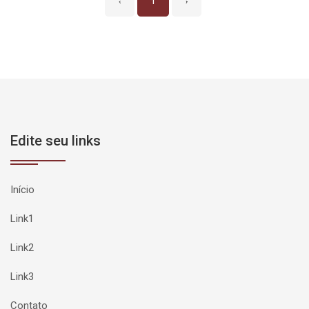
‹
1
›
Edite seu links
Início
Link1
Link2
Link3
Contato