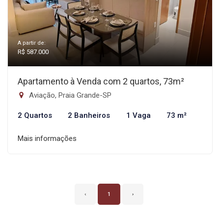
A partir de:
R$ 587.000
Apartamento à Venda com 2 quartos, 73m²
Aviação, Praia Grande-SP
2 Quartos
2 Banheiros
1 Vaga
73 m²
Mais informações
‹
1
›