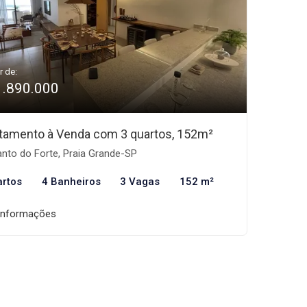
r de:
1.890.000
tamento à Venda com 3 quartos, 152m²
nto do Forte, Praia Grande-SP
artos
4 Banheiros
3 Vagas
152 m²
informações