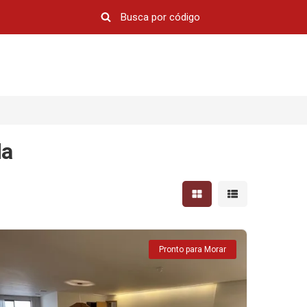
da
Mostrar resultados em 
Mostrar resultad
Pronto para Morar