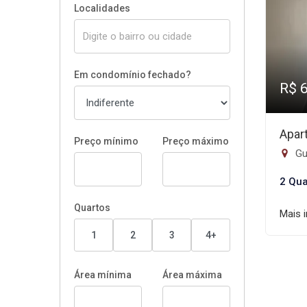
Localidades
Em condomínio fechado?
R$ 
Apar
Preço mínimo
Preço máximo
Gui
2 Qua
Quartos
Mais 
1
2
3
4+
Área mínima
Área máxima