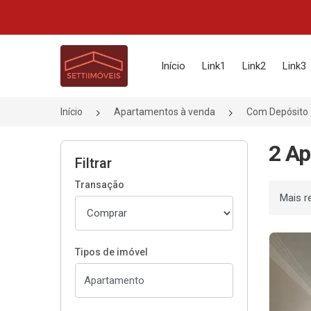
Página inicial
Início
Link1
Link2
Link3
Início
Apartamentos à venda
Com Depósito
2 Ap
Filtrar
Transação
Ordenar
Tipos de imóvel