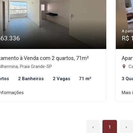
A parti
663.336
R$ 
tamento à Venda com 2 quartos, 71m²
Apar
lhermina, Praia Grande-SP
Ca
rtos
2 Banheiros
2 Vagas
71 m²
3 Qu
informações
Mais 
‹
1
›