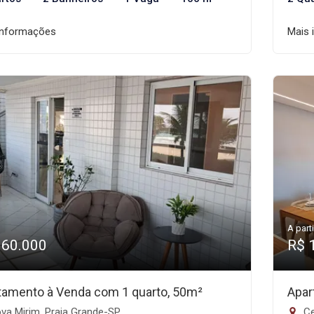
informações
Mais 
A parti
360.000
R$ 
tamento à Venda com 1 quarto, 50m²
Apar
va Mirim, Praia Grande-SP
Ce