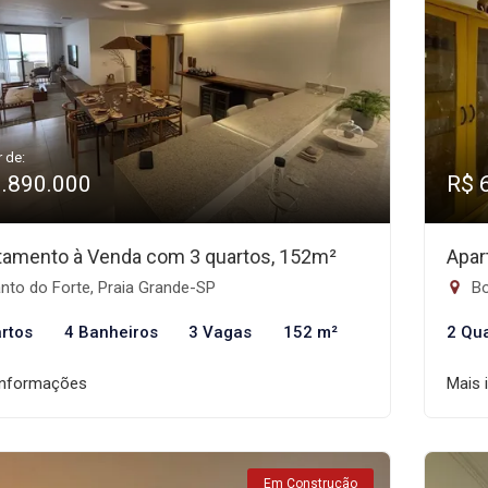
r de:
1.890.000
R$ 
tamento à Venda com 3 quartos, 152m²
Apar
nto do Forte, Praia Grande-SP
Bo
rtos
4 Banheiros
3 Vagas
152 m²
2 Qu
informações
Mais 
Em Construção