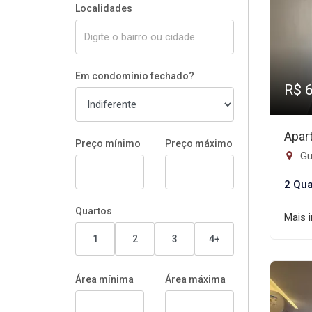
Localidades
Em condomínio fechado?
R$ 
Apar
Preço mínimo
Preço máximo
Gui
2 Qua
Quartos
Mais 
1
2
3
4+
Área mínima
Área máxima