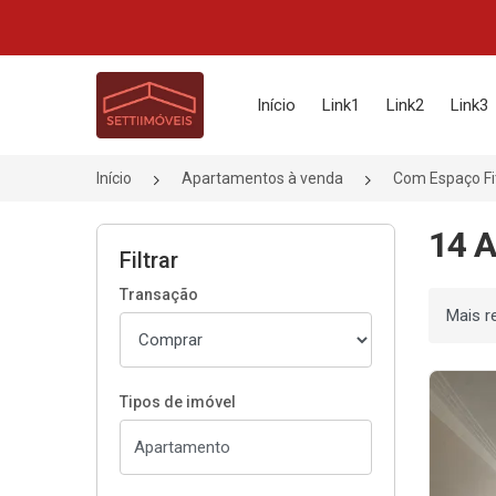
Página inicial
Início
Link1
Link2
Link3
Início
Apartamentos à venda
Com Espaço Fi
14 A
Filtrar
Transação
Ordenar
Tipos de imóvel