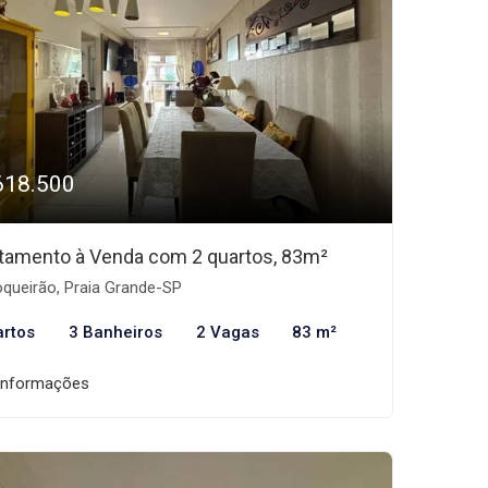
618.500
tamento à Venda com 2 quartos, 83m²
queirão, Praia Grande-SP
artos
3 Banheiros
2 Vagas
83 m²
informações