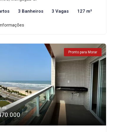
artos
3 Banheiros
3 Vagas
127 m²
informações
Pronto para Morar
r de:
470.000