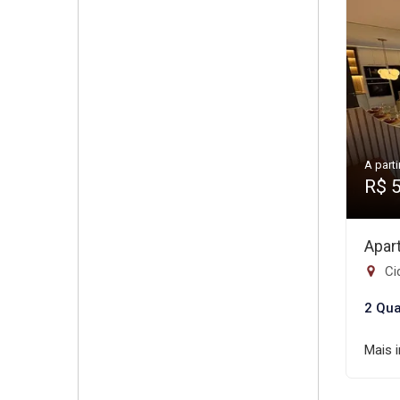
A parti
R$ 
Apar
Ci
2 Qua
Mais 