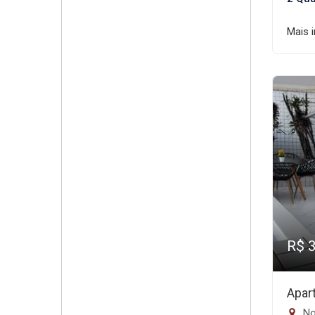
Mais 
R$ 
Apar
No