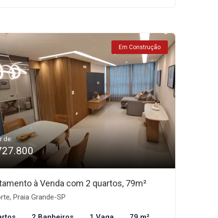
Em Construção
r de:
727.800
tamento à Venda com 2 quartos, 79m²
rte, Praia Grande-SP
artos
2 Banheiros
1 Vaga
79 m²