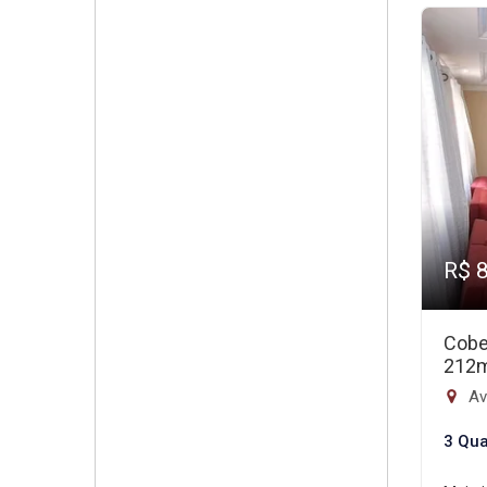
R$ 
Cobe
212
Av
3 Qua