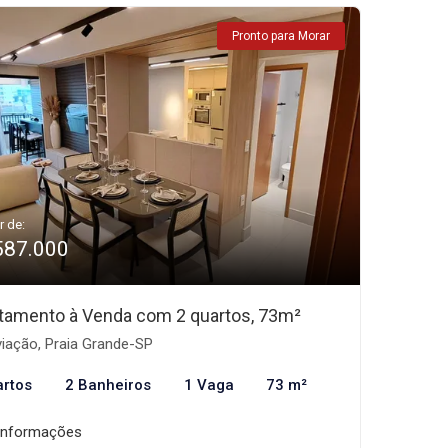
Pronto para Morar
r de:
587.000
tamento à Venda com 2 quartos, 73m²
iação, Praia Grande-SP
artos
2 Banheiros
1 Vaga
73 m²
informações