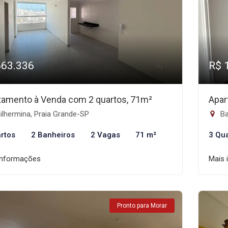
663.336
R$ 
tamento à Venda com 2 quartos, 71m²
Apar
lhermina, Praia Grande-SP
Ba
rtos
2 Banheiros
2 Vagas
71 m²
3 Qu
informações
Mais 
Pronto para Morar