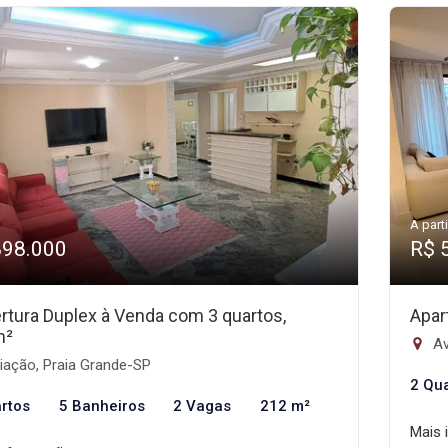
A parti
898.000
R$ 
rtura Duplex à Venda com 3 quartos,
Apar
m²
Av
iação, Praia Grande-SP
2 Qu
rtos
5 Banheiros
2 Vagas
212 m²
Mais 