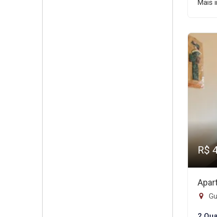
Mais 
R$ 
Apar
Gui
2 Qua