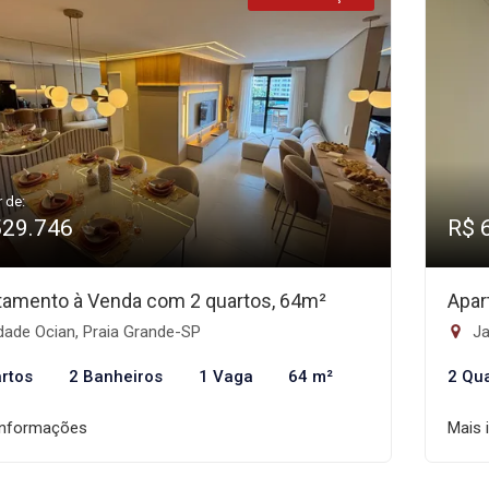
r de:
529.746
R$ 
tamento à Venda com 2 quartos, 64m²
Apar
dade Ocian, Praia Grande-SP
Ja
rtos
2 Banheiros
1 Vaga
64 m²
2 Qu
informações
Mais 