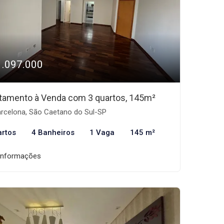
1.097.000
tamento à Venda com 3 quartos, 145m²
rcelona, São Caetano do Sul-SP
artos
4 Banheiros
1 Vaga
145 m²
informações