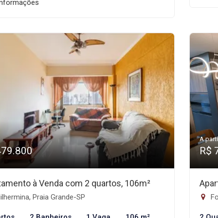
informações
A parti
479.800
R$ 
tamento à Venda com 2 quartos, 106m²
Apar
lhermina, Praia Grande-SP
Fo
rtos
2 Banheiros
1 Vaga
106 m²
2 Qu