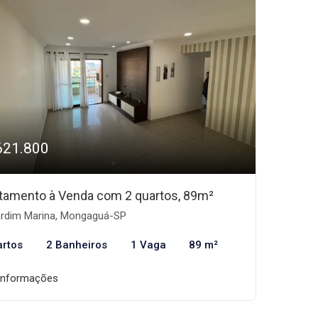
621.800
tamento à Venda com 2 quartos, 89m²
rdim Marina, Mongaguá-SP
artos
2 Banheiros
1 Vaga
89 m²
informações