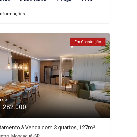
informações
Em Construção
r de:
1.282.000
tamento à Venda com 3 quartos, 127m²
ntro, Mongaguá-SP