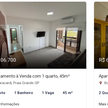
306.700
R$ 
tamento à Venda com 1 quarto, 45m²
Apar
racanã, Praia Grande-SP
Bo
rto
1 Banheiro
1 Vaga
45 m²
2 Qu
informações
Mais 