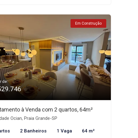
Em Construção
r de:
529.746
tamento à Venda com 2 quartos, 64m²
dade Ocian, Praia Grande-SP
artos
2 Banheiros
1 Vaga
64 m²