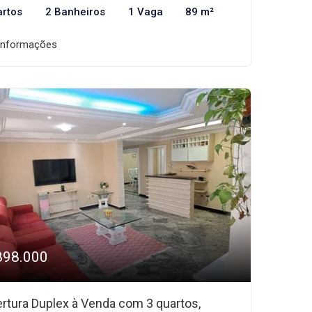
artos
2 Banheiros
1 Vaga
89 m²
informações
898.000
rtura Duplex à Venda com 3 quartos,