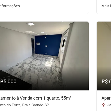
informações
Mais 
285.000
R$ 
tamento à Venda com 1 quarto, 55m²
Apar
nto do Forte, Praia Grande-SP
Ja