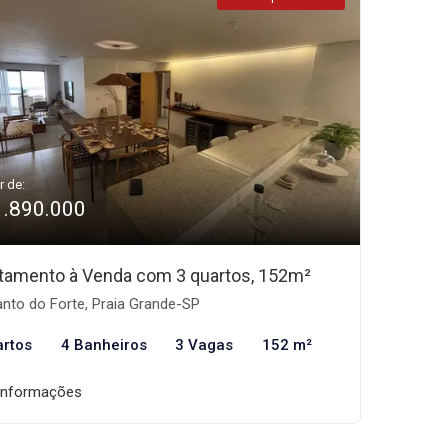
r de:
1.890.000
tamento à Venda com 3 quartos, 152m²
nto do Forte, Praia Grande-SP
artos
4 Banheiros
3 Vagas
152 m²
informações