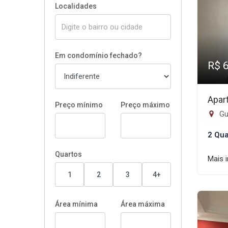
Localidades
Em condomínio fechado?
R$ 
Apar
Preço mínimo
Preço máximo
Gui
2 Qua
Quartos
Mais 
1
2
3
4+
Área mínima
Área máxima