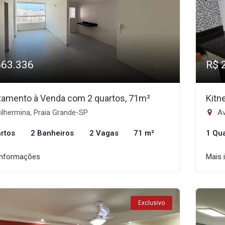
663.336
R$ 
tamento à Venda com 2 quartos, 71m²
Kitn
lhermina, Praia Grande-SP
Av
rtos
2 Banheiros
2 Vagas
71 m²
1 Qu
informações
Mais 
Exclusivo