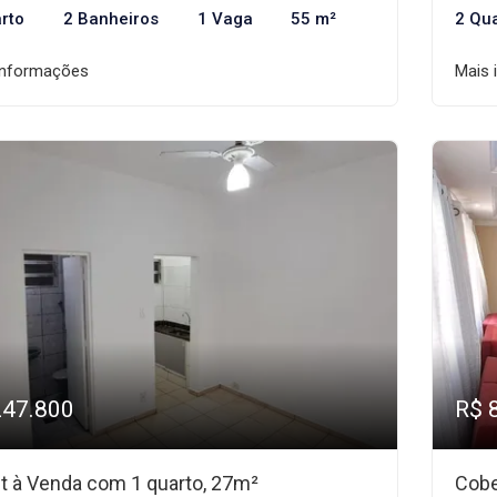
rto
2 Banheiros
1 Vaga
55 m²
2 Qu
informações
Mais 
247.800
R$ 
et à Venda com 1 quarto, 27m²
Cobe