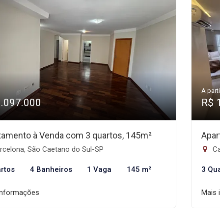
A parti
1.097.000
R$ 
tamento à Venda com 3 quartos, 145m²
Apar
rcelona, São Caetano do Sul-SP
Ca
rtos
4 Banheiros
1 Vaga
145 m²
3 Qu
informações
Mais 