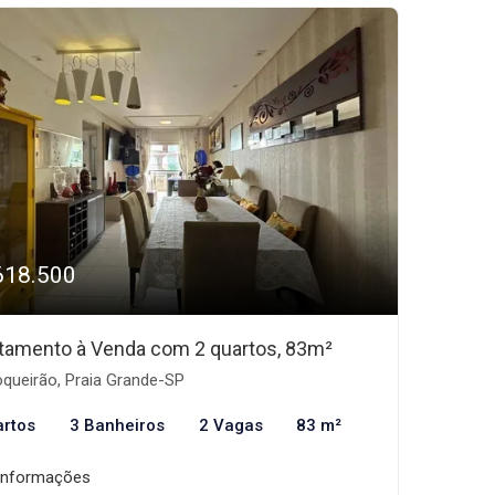
618.500
tamento à Venda com 2 quartos, 83m²
queirão, Praia Grande-SP
artos
3 Banheiros
2 Vagas
83 m²
informações