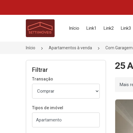
Página inicial
Início
Link1
Link2
Link3
Início
Apartamentos à venda
Com Garagem
25 
Filtrar
Transação
Ordenar
Tipos de imóvel