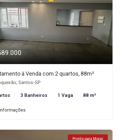
589.000
tamento à Venda com 2 quartos, 88m²
queirão, Santos-SP
artos
3 Banheiros
1 Vaga
88 m²
informações
Pronto para Morar