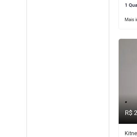
1 Qua
Mais 
R$ 
Kitn