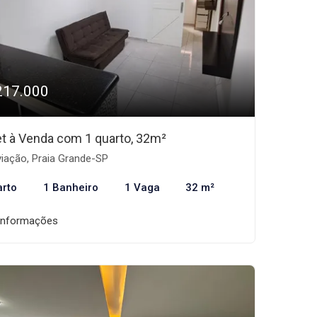
217.000
et à Venda com 1 quarto, 32m²
iação, Praia Grande-SP
arto
1 Banheiro
1 Vaga
32 m²
informações