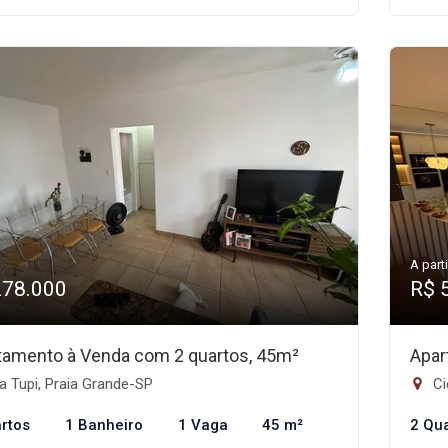
A parti
278.000
R$ 
tamento à Venda com 2 quartos, 45m²
Apar
a Tupi, Praia Grande-SP
Ci
rtos
1 Banheiro
1 Vaga
45 m²
2 Qu