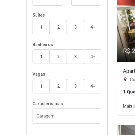
Suítes
1
2
3
4+
Banheiros
R$ 
1
2
3
4+
Apar
Vagas
Ci
1
2
3
4+
1 Qua
Características
Mais 