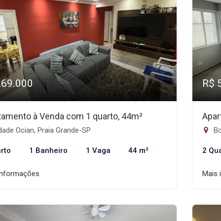
269.000
R$ 
tamento à Venda com 1 quarto, 44m²
Apar
dade Ocian, Praia Grande-SP
Bo
rto
1 Banheiro
1 Vaga
44 m²
2 Qu
informações
Mais 