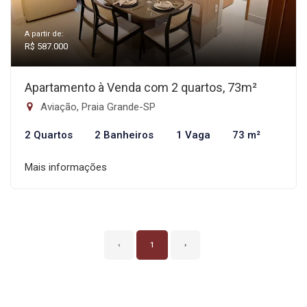
A partir de:
R$ 587.000
Apartamento à Venda com 2 quartos, 73m²
Aviação, Praia Grande-SP
2 Quartos
2 Banheiros
1 Vaga
73 m²
Mais informações
‹
1
›