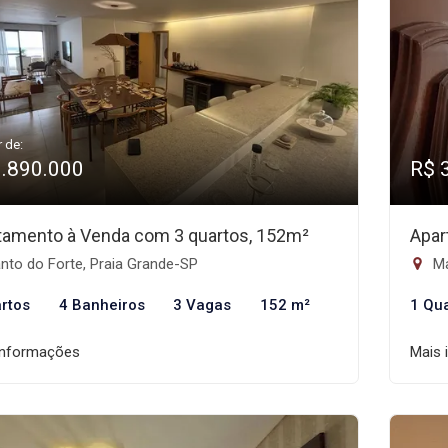
r de:
1.890.000
R$ 
tamento à Venda com 3 quartos, 152m²
Apar
nto do Forte, Praia Grande-SP
Ma
rtos
4 Banheiros
3 Vagas
152 m²
1 Qu
informações
Mais 