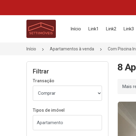
Página inicial
Início
Link1
Link2
Link3
Início
Apartamentos à venda
Com Piscina In
8 Ap
Filtrar
Transação
Ordenar
Tipos de imóvel