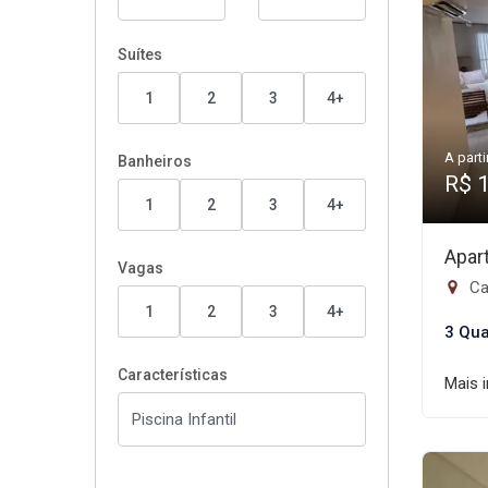
Suítes
1
2
3
4+
A parti
Banheiros
R$ 
1
2
3
4+
Apar
Vagas
Ca
1
2
3
4+
3 Qua
Características
Mais 