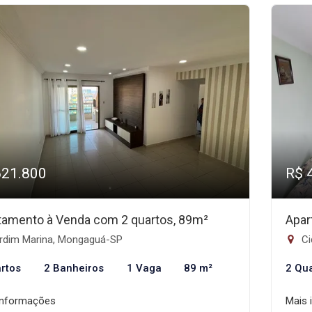
621.800
R$ 
tamento à Venda com 2 quartos, 89m²
Apar
rdim Marina, Mongaguá-SP
Ci
rtos
2 Banheiros
1 Vaga
89 m²
2 Qu
informações
Mais 