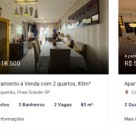
A parti
618.500
R$ 
tamento à Venda com 2 quartos, 83m²
Apar
queirão, Praia Grande-SP
Ci
rtos
3 Banheiros
2 Vagas
83 m²
2 Qu
informações
Mais 