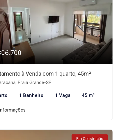
306.700
tamento à Venda com 1 quarto, 45m²
racanã, Praia Grande-SP
arto
1 Banheiro
1 Vaga
45 m²
informações
Em Construção