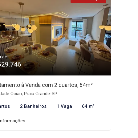
r de:
529.746
tamento à Venda com 2 quartos, 64m²
dade Ocian, Praia Grande-SP
artos
2 Banheiros
1 Vaga
64 m²
informações