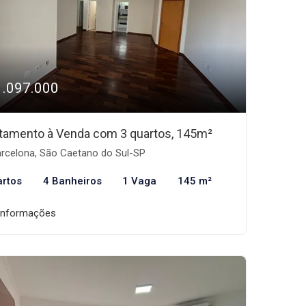
1.097.000
tamento à Venda com 3 quartos, 145m²
rcelona, São Caetano do Sul-SP
artos
4 Banheiros
1 Vaga
145 m²
informações