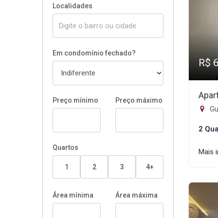
Localidades
Em condomínio fechado?
R$ 
Apar
Preço mínimo
Preço máximo
Gui
2 Qua
Quartos
Mais 
1
2
3
4+
Área mínima
Área máxima