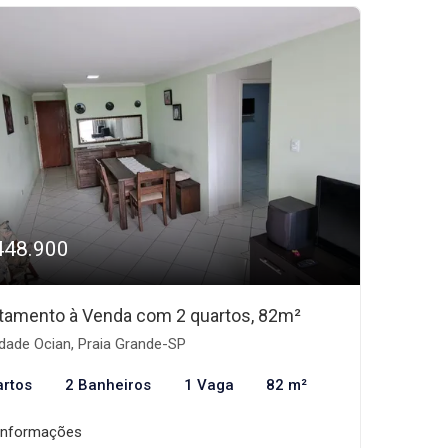
448.900
tamento à Venda com 2 quartos, 82m²
dade Ocian, Praia Grande-SP
artos
2 Banheiros
1 Vaga
82 m²
informações