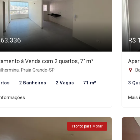
663.336
R$ 
tamento à Venda com 2 quartos, 71m²
Apar
lhermina, Praia Grande-SP
Ba
rtos
2 Banheiros
2 Vagas
71 m²
3 Qu
informações
Mais 
Pronto para Morar