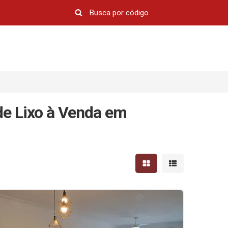
de Lixo à Venda em
Mostrar resultados em 
Mostrar resultad