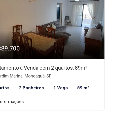
389.700
tamento à Venda com 2 quartos, 89m²
rdim Marina, Mongaguá-SP
artos
2 Banheiros
1 Vaga
89 m²
informações