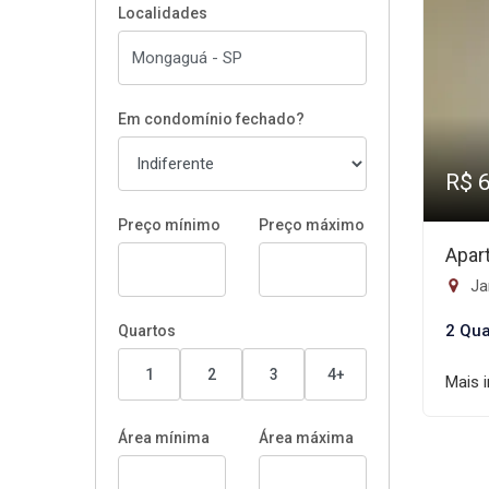
Localidades
Em condomínio fechado?
R$ 
Preço mínimo
Preço máximo
Apar
Ja
2 Qua
Quartos
1
2
3
4+
Mais 
Área mínima
Área máxima