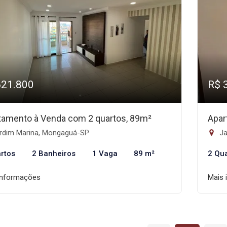
621.800
R$ 
tamento à Venda com 2 quartos, 89m²
Apar
rdim Marina, Mongaguá-SP
Ja
rtos
2 Banheiros
1 Vaga
89 m²
2 Qu
informações
Mais 