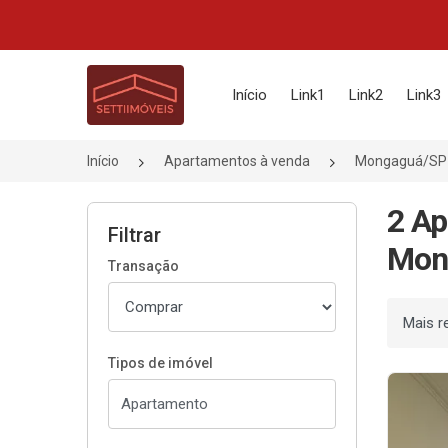
Página inicial
Início
Link1
Link2
Link3
Início
Apartamentos à venda
Mongaguá/SP
2 Ap
Filtrar
Mon
Transação
Ordenar
Tipos de imóvel