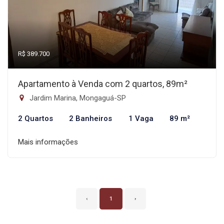
R$ 389.700
Apartamento à Venda com 2 quartos, 89m²
Jardim Marina, Mongaguá-SP
2 Quartos
2 Banheiros
1 Vaga
89 m²
Mais informações
‹
1
›