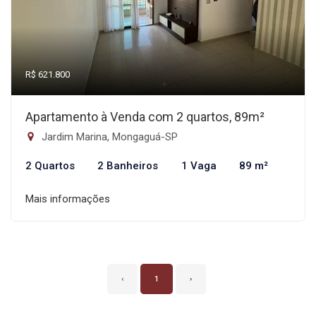
R$ 621.800
Apartamento à Venda com 2 quartos, 89m²
Jardim Marina, Mongaguá-SP
2 Quartos
2 Banheiros
1 Vaga
89 m²
Mais informações
‹
1
›