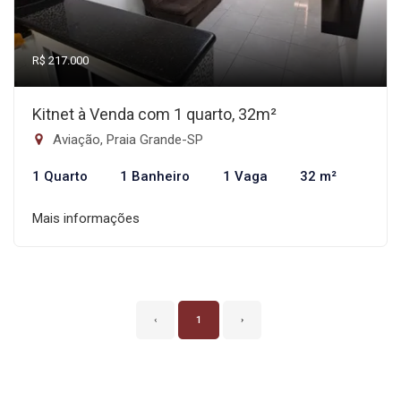
R$ 217.000
Kitnet à Venda com 1 quarto, 32m²
Aviação, Praia Grande-SP
1 Quarto
1 Banheiro
1 Vaga
32 m²
Mais informações
‹
1
›