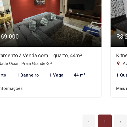
269.000
R$ 
tamento à Venda com 1 quarto, 44m²
Kitn
dade Ocian, Praia Grande-SP
Av
rto
1 Banheiro
1 Vaga
44 m²
1 Qu
informações
Mais 
‹
1
›