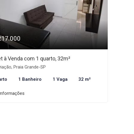
217.000
et à Venda com 1 quarto, 32m²
iação, Praia Grande-SP
arto
1 Banheiro
1 Vaga
32 m²
informações