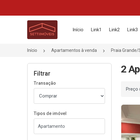
Página inicial
Início
Link1
Link2
Link3
Início
Apartamentos à venda
Praia Grande/
2 Ap
Filtrar
Transação
Ordenar
Tipos de imóvel