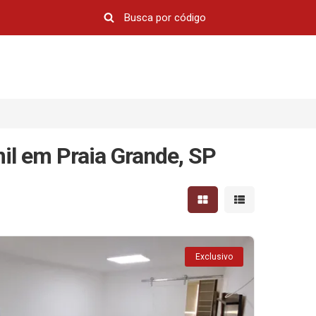
il em Praia Grande, SP
Mostrar resultados em 
Mostrar resultad
Exclusivo