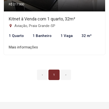
R$ 217.000
Kitnet à Venda com 1 quarto, 32m²
Aviação, Praia Grande-SP
1 Quarto
1 Banheiro
1 Vaga
32 m²
Mais informações
‹
1
›