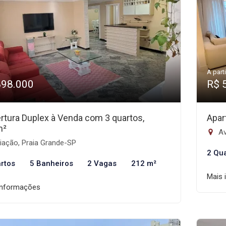
A parti
898.000
R$ 
rtura Duplex à Venda com 3 quartos,
Apar
m²
Av
iação, Praia Grande-SP
2 Qu
rtos
5 Banheiros
2 Vagas
212 m²
Mais 
informações