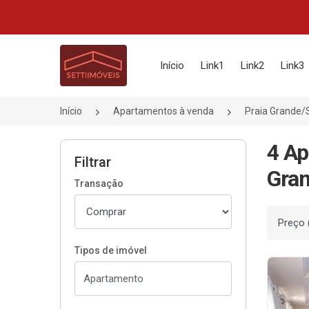
Página inicial
Início
Link1
Link2
Link3
Início
Apartamentos à venda
Praia Grande/
4 Ap
Filtrar
Gran
Transação
Ordenar
Tipos de imóvel