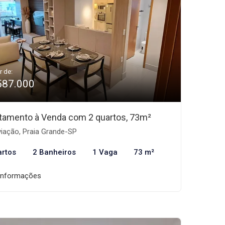
r de:
587.000
tamento à Venda com 2 quartos, 73m²
iação, Praia Grande-SP
artos
2 Banheiros
1 Vaga
73 m²
informações