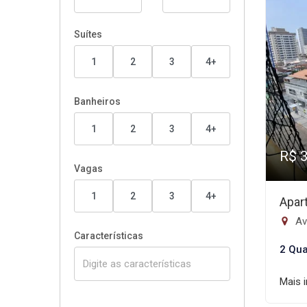
Suítes
1
2
3
4+
Banheiros
1
2
3
4+
R$ 
Vagas
1
2
3
4+
Apar
Av
Características
2 Qua
Mais 