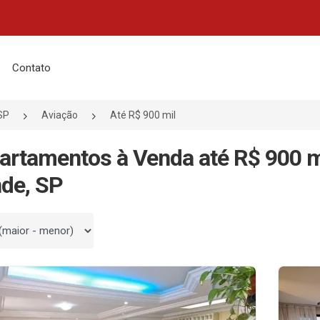
Contato
SP
Aviação
Até R$ 900 mil
artamentos à Venda até R$ 900 m
de, SP
 por