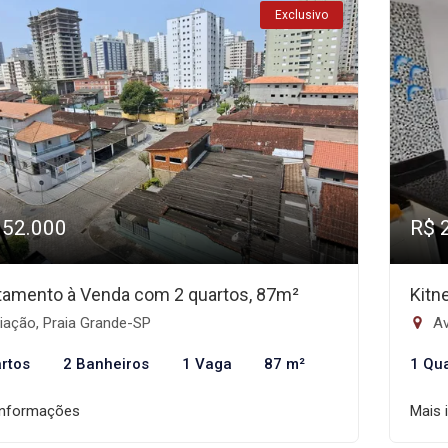
Exclusivo
352.000
R$ 
tamento à Venda com 2 quartos, 87m²
Kitn
iação, Praia Grande-SP
Av
rtos
2 Banheiros
1 Vaga
87 m²
1 Qu
informações
Mais 