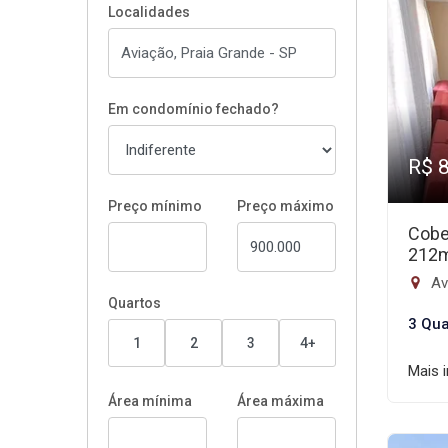
Localidades
Em condomínio fechado?
R$ 
Preço mínimo
Preço máximo
Cobe
212
Av
Quartos
3 Qua
1
2
3
4+
Mais 
Área mínima
Área máxima