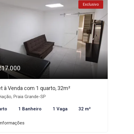
Exclusivo
217.000
et à Venda com 1 quarto, 32m²
iação, Praia Grande-SP
arto
1 Banheiro
1 Vaga
32 m²
informações