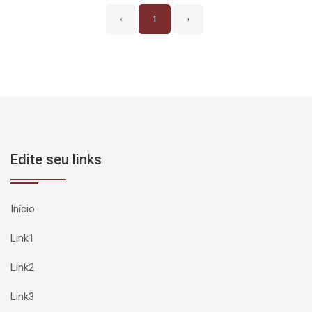
‹
1
›
Edite seu links
Início
Link1
Link2
Link3