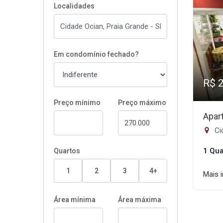
Localidades
Em condomínio fechado?
R$ 
Preço mínimo
Preço máximo
Apar
Ci
1 Qua
Quartos
1
2
3
4+
Mais 
Área mínima
Área máxima