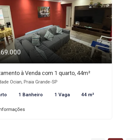
269.000
tamento à Venda com 1 quarto, 44m²
dade Ocian, Praia Grande-SP
rto
1 Banheiro
1 Vaga
44 m²
informações