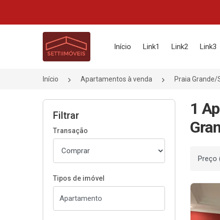
Página inicial
Início
Link1
Link2
Link3
Início
Apartamentos à venda
Praia Grande/
1 Ap
Filtrar
Gran
Transação
Ordenar
Tipos de imóvel