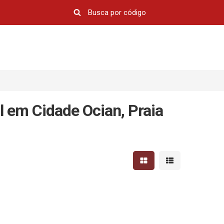
l em Cidade Ocian, Praia
Mostrar resultados em 
Mostrar resultad