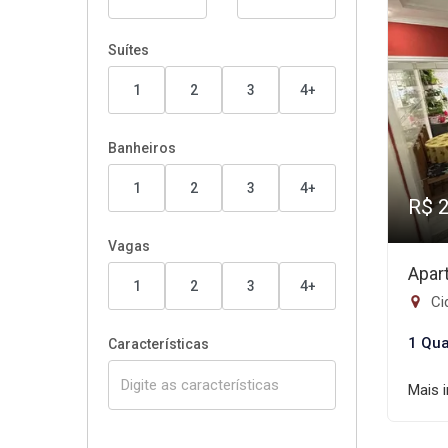
Suítes
1
2
3
4+
Banheiros
1
2
3
4+
R$ 
Vagas
Apar
1
2
3
4+
Ci
1 Qua
Características
Mais 