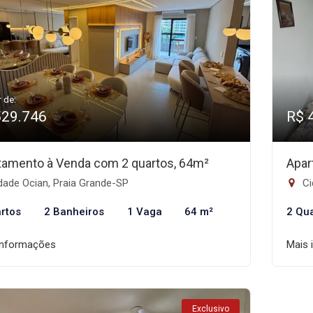
r de:
529.746
R$ 
tamento à Venda com 2 quartos, 64m²
Apar
dade Ocian, Praia Grande-SP
Ci
rtos
2 Banheiros
1 Vaga
64 m²
2 Qu
informações
Mais 
Exclusivo