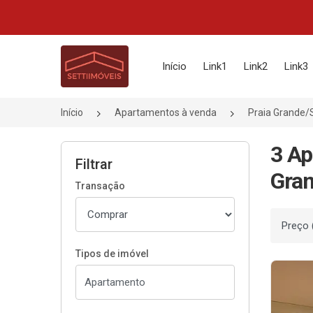
Página inicial
Início
Link1
Link2
Link3
Início
Apartamentos à venda
Praia Grande/
3 Ap
Filtrar
Gran
Transação
Ordenar
Tipos de imóvel