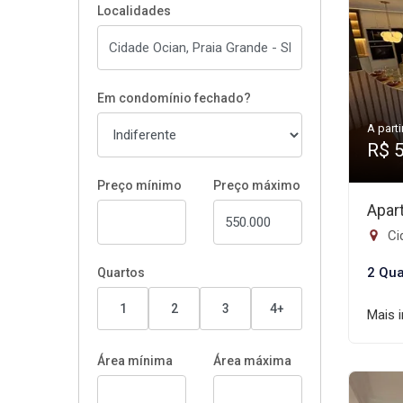
Localidades
Em condomínio fechado?
A parti
R$ 
Preço mínimo
Preço máximo
Apar
Ci
2 Qua
Quartos
1
2
3
4+
Mais 
Área mínima
Área máxima