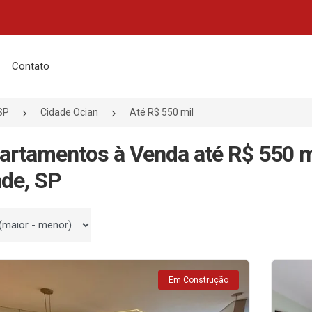
Contato
SP
Cidade Ocian
Até R$ 550 mil
artamentos à Venda até R$ 550 m
de, SP
 por
Em Construção