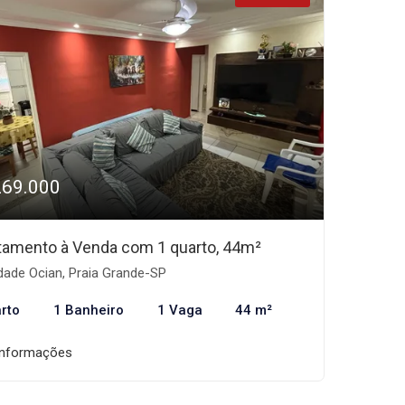
269.000
tamento à Venda com 1 quarto, 44m²
dade Ocian, Praia Grande-SP
rto
1 Banheiro
1 Vaga
44 m²
informações