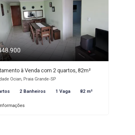
448.900
tamento à Venda com 2 quartos, 82m²
dade Ocian, Praia Grande-SP
artos
2 Banheiros
1 Vaga
82 m²
informações