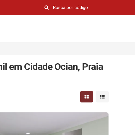
il em Cidade Ocian, Praia
Mostrar resultados em 
Mostrar resultad