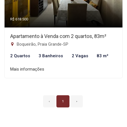
R$ 618.500
Apartamento à Venda com 2 quartos, 83m²
Boqueirão, Praia Grande-SP
2 Quartos
3 Banheiros
2 Vagas
83 m²
Mais informações
‹
1
›