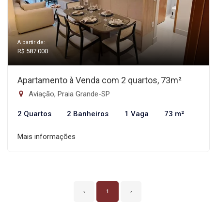
A partir de:
R$ 587.000
Apartamento à Venda com 2 quartos, 73m²
Aviação, Praia Grande-SP
2 Quartos
2 Banheiros
1 Vaga
73 m²
Mais informações
‹
1
›