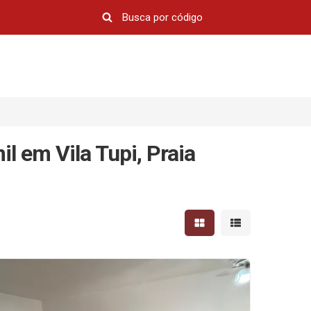
l em Vila Tupi, Praia
Mostrar resultados em 
Mostrar resultad