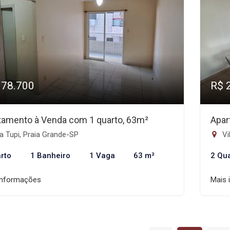
378.700
R$ 
tamento à Venda com 1 quarto, 63m²
Apar
a Tupi, Praia Grande-SP
Vi
rto
1 Banheiro
1 Vaga
63 m²
2 Qu
informações
Mais 