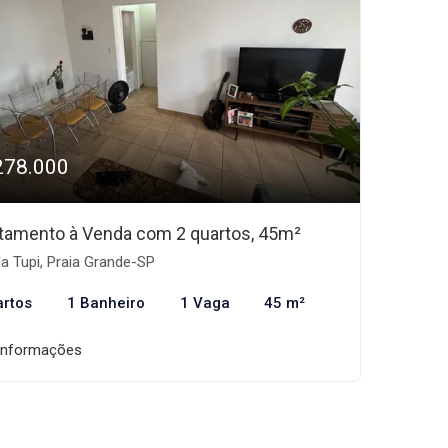
278.000
tamento à Venda com 2 quartos, 45m²
la Tupi, Praia Grande-SP
artos
1 Banheiro
1 Vaga
45 m²
informações