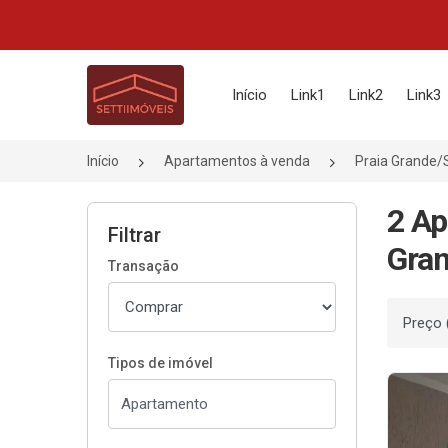
Página inicial
Início
Link1
Link2
Link3
Início
Apartamentos à venda
Praia Grande/
2 Ap
Filtrar
Gran
Transação
Ordenar
Tipos de imóvel