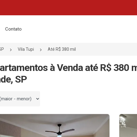
Contato
SP
Vila Tupi
Até R$ 380 mil
artamentos à Venda até R$ 380 mi
de, SP
 por