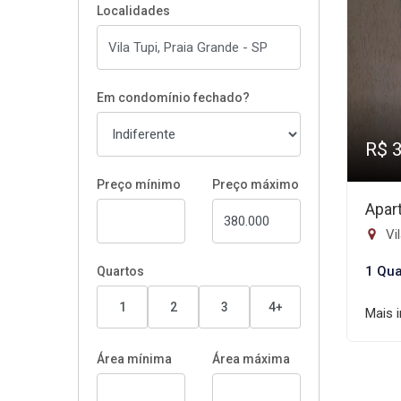
Localidades
Em condomínio fechado?
R$ 
Preço mínimo
Preço máximo
Apar
Vil
1 Qua
Quartos
1
2
3
4+
Mais 
Área mínima
Área máxima