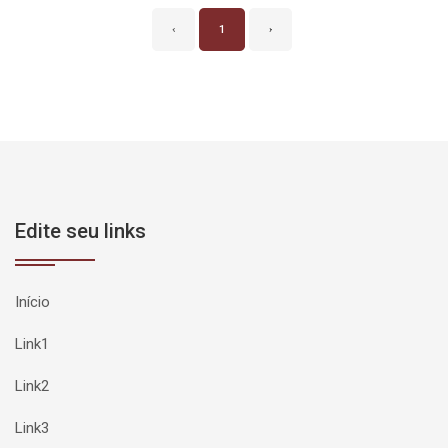
‹
1
›
Edite seu links
Início
Link1
Link2
Link3