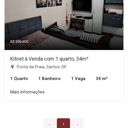
R$ 309.800
Kitnet à Venda com 1 quarto, 34m²
Ponta da Praia, Santos-SP
1 Quarto
1 Banheiro
1 Vaga
34 m²
Mais informações
‹
1
›