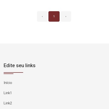
‹
1
›
Edite seu links
Início
Link1
Link2