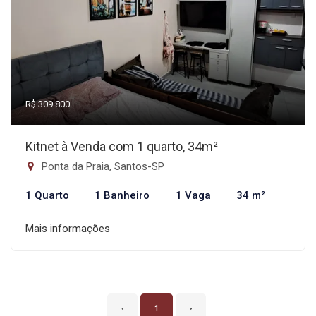
R$ 309.800
Kitnet à Venda com 1 quarto, 34m²
Ponta da Praia, Santos-SP
1 Quarto
1 Banheiro
1 Vaga
34 m²
Mais informações
‹
1
›