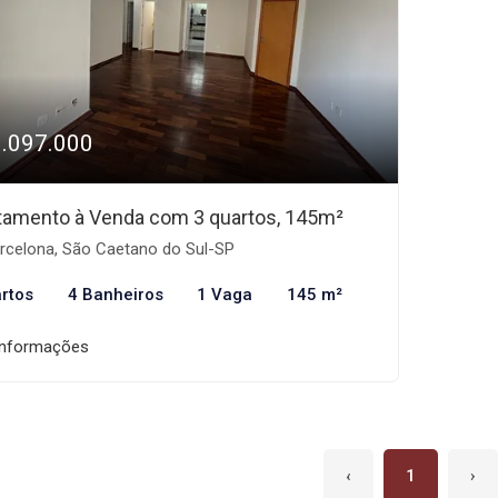
1.097.000
tamento à Venda com 3 quartos, 145m²
rcelona, São Caetano do Sul-SP
rtos
4 Banheiros
1 Vaga
145 m²
informações
‹
1
›