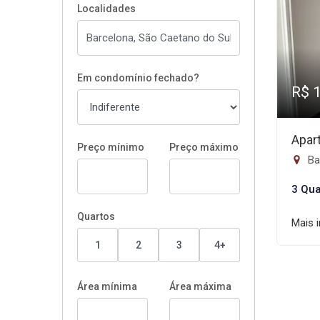
Localidades
Em condomínio fechado?
R$ 
Apar
Preço mínimo
Preço máximo
Ba
3 Qua
Quartos
Mais 
1
2
3
4+
Área mínima
Área máxima