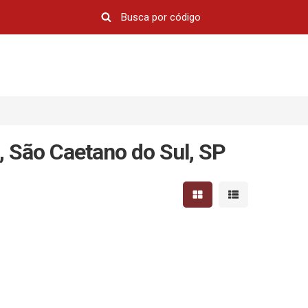
 São Caetano do Sul, SP
Mostrar resultados em 
Mostrar resultad