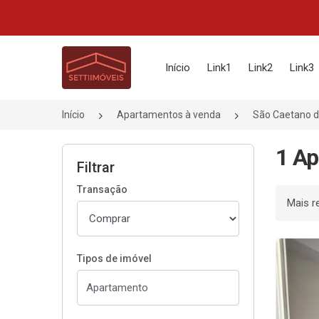
Página inicial
Início
Link1
Link2
Link3
Início
Apartamentos à venda
São Caetano d
1 Ap
Filtrar
Transação
Ordenar
Tipos de imóvel