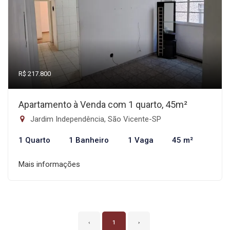
R$ 217.800
Apartamento à Venda com 1 quarto, 45m²
Jardim Independência, São Vicente-SP
1 Quarto
1 Banheiro
1 Vaga
45 m²
Mais informações
‹
1
›