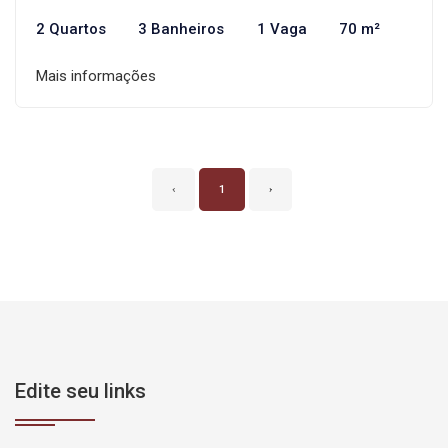
2 Quartos
3 Banheiros
1 Vaga
70 m²
Mais informações
‹
1
›
Edite seu links