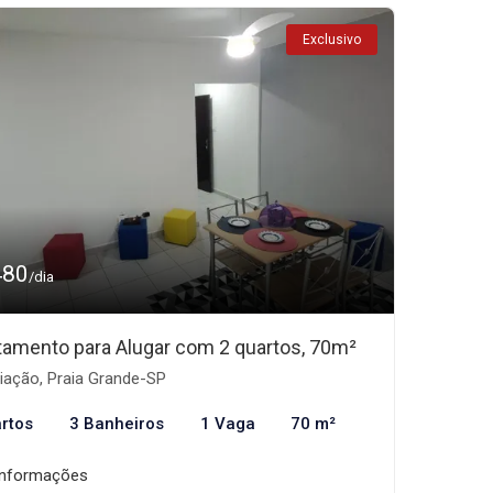
Exclusivo
480
/dia
tamento para Alugar com 2 quartos, 70m²
iação, Praia Grande-SP
rtos
3 Banheiros
1 Vaga
70 m²
informações