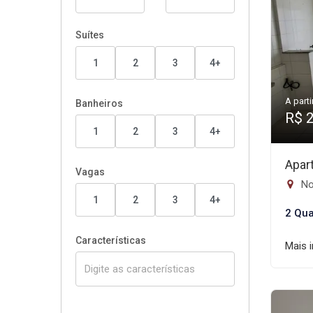
Suítes
1
2
3
4+
A parti
Banheiros
R$ 
1
2
3
4+
Apar
Vagas
No
1
2
3
4+
2 Qua
Características
Mais 