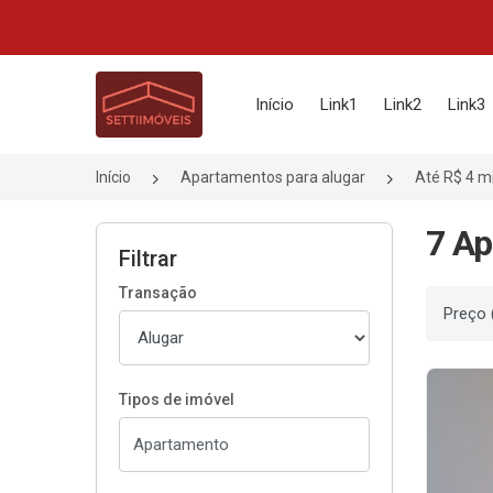
Página inicial
Início
Link1
Link2
Link3
Início
Apartamentos para alugar
Até R$ 4 mi
7 Ap
Filtrar
Transação
Ordenar
Tipos de imóvel