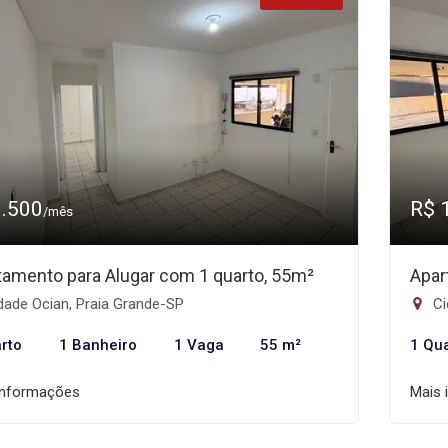
1.500
R$ 
/mês
tamento para Alugar com 1 quarto, 55m²
Apar
dade Ocian, Praia Grande-SP
Ci
rto
1 Banheiro
1 Vaga
55 m²
1 Qu
informações
Mais 