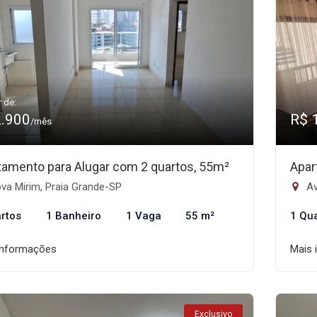
r de:
2.900
R$ 
/mês
tamento para Alugar com 2 quartos, 55m²
Apar
va Mirim, Praia Grande-SP
Av
rtos
1 Banheiro
1 Vaga
55 m²
1 Qu
informações
Mais 
Exclusivo