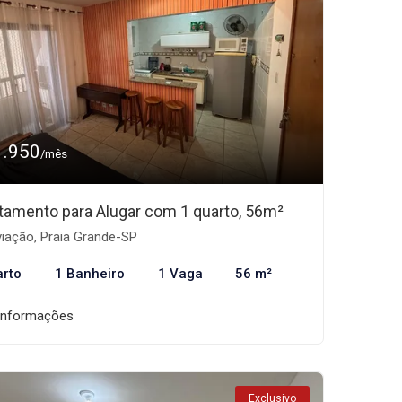
1.950
/mês
tamento para Alugar com 1 quarto, 56m²
iação, Praia Grande-SP
arto
1 Banheiro
1 Vaga
56 m²
informações
Exclusivo