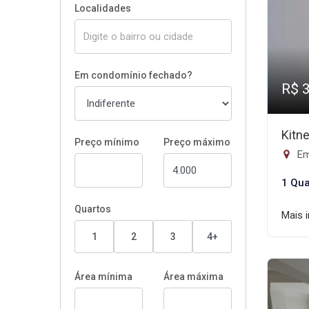
Localidades
Em condomínio fechado?
R$ 
Kitn
Preço mínimo
Preço máximo
Em
1 Qua
Quartos
Mais 
1
2
3
4+
Área mínima
Área máxima