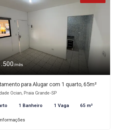
1.500
/mês
tamento para Alugar com 1 quarto, 65m²
dade Ocian, Praia Grande-SP
arto
1 Banheiro
1 Vaga
65 m²
informações