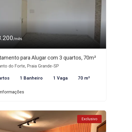
3.200
/mês
tamento para Alugar com 3 quartos, 70m²
nto do Forte, Praia Grande-SP
artos
1 Banheiro
1 Vaga
70 m²
informações
Exclusivo