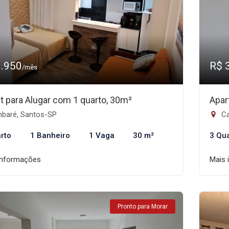
3.950
R$ 
/mês
et para Alugar com 1 quarto, 30m²
Apar
baré, Santos-SP
Ca
rto
1 Banheiro
1 Vaga
30 m²
3 Qu
informações
Mais 
Pronto para Morar