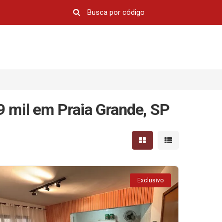
9 mil em Praia Grande, SP
Mostrar resultados em 
Mostrar resultad
Exclusivo