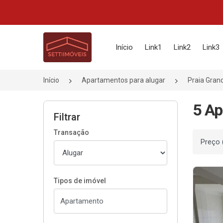
Página inicial
Início
Link1
Link2
Link3
Início
Apartamentos para alugar
Praia Gran
5 Ap
Filtrar
Transação
Ordenar
Tipos de imóvel