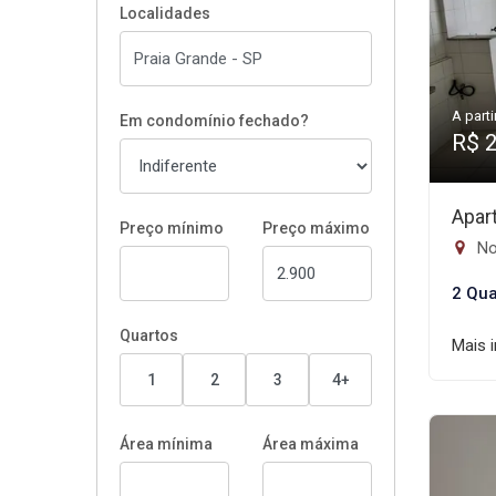
Localidades
A parti
Em condomínio fechado?
R$ 
Apar
Preço mínimo
Preço máximo
No
2 Qua
Quartos
Mais 
1
2
3
4+
Área mínima
Área máxima