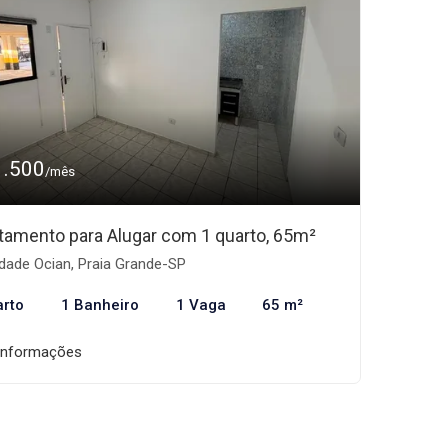
1.500
/mês
tamento para Alugar com 1 quarto, 65m²
dade Ocian, Praia Grande-SP
arto
1 Banheiro
1 Vaga
65 m²
informações