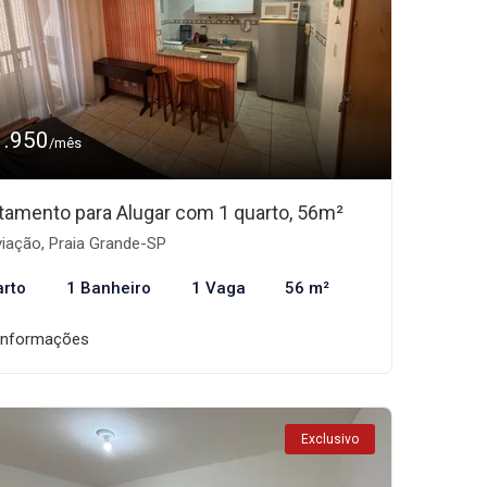
1.950
/mês
tamento para Alugar com 1 quarto, 56m²
iação, Praia Grande-SP
arto
1 Banheiro
1 Vaga
56 m²
informações
Exclusivo