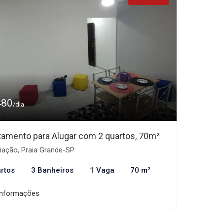
480
/dia
tamento para Alugar com 2 quartos, 70m²
iação, Praia Grande-SP
rtos
3 Banheiros
1 Vaga
70 m²
informações