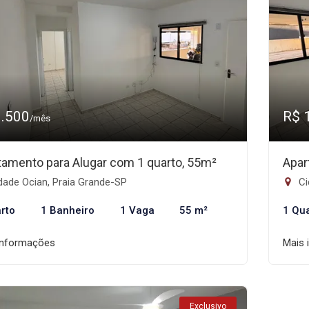
1.500
R$ 
/mês
tamento para Alugar com 1 quarto, 55m²
Apar
dade Ocian, Praia Grande-SP
Ci
rto
1 Banheiro
1 Vaga
55 m²
1 Qu
informações
Mais 
Exclusivo