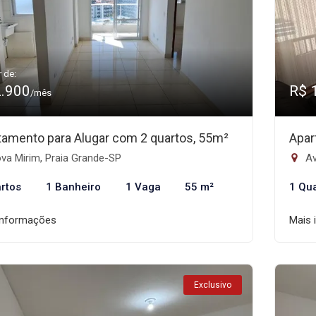
r de:
2.900
R$ 
/mês
tamento para Alugar com 2 quartos, 55m²
Apar
va Mirim, Praia Grande-SP
Av
rtos
1 Banheiro
1 Vaga
55 m²
1 Qu
informações
Mais 
Exclusivo