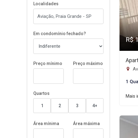
Localidades
Em condomínio fechado?
R$ 
Apar
Preço mínimo
Preço máximo
Av
1 Qua
Quartos
Mais 
1
2
3
4+
Área mínima
Área máxima