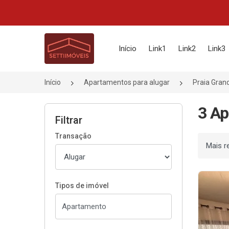
Página inicial
Início
Link1
Link2
Link3
Início
Apartamentos para alugar
Praia Gran
3 Ap
Filtrar
Transação
Ordenar
Tipos de imóvel