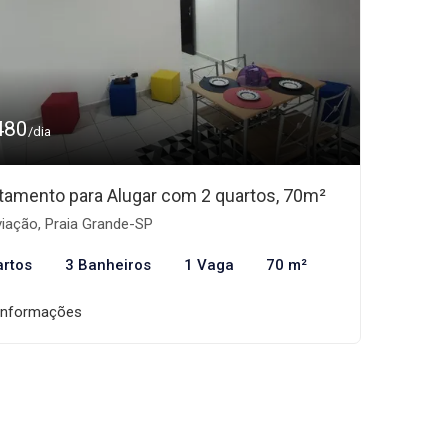
480
/dia
tamento para Alugar com 2 quartos, 70m²
iação, Praia Grande-SP
artos
3 Banheiros
1 Vaga
70 m²
informações