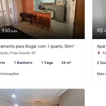
1.950
R$ 
/mês
tamento para Alugar com 1 quarto, 56m²
Apar
iação, Praia Grande-SP
Av
rto
1 Banheiro
1 Vaga
56 m²
2 Qu
informações
Mais 