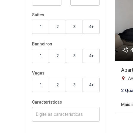
Suítes
1
2
3
4+
Banheiros
R$ 
1
2
3
4+
Apar
Vagas
Av
1
2
3
4+
2 Qua
Características
Mais 