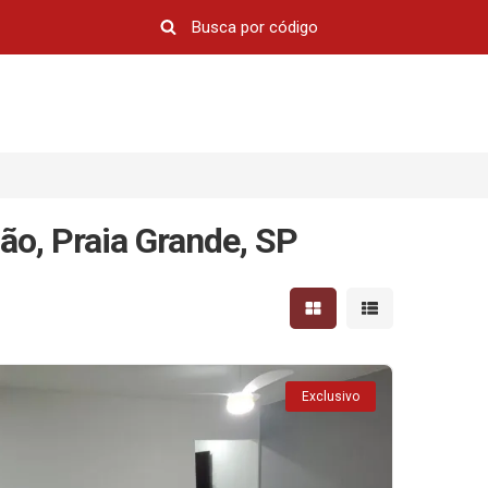
ão, Praia Grande, SP
Mostrar resultados em 
Mostrar resultad
Exclusivo