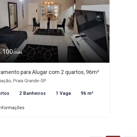
4.100
/mês
tamento para Alugar com 2 quartos, 96m²
iação, Praia Grande-SP
rtos
2 Banheiros
1 Vaga
96 m²
informações