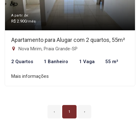
A partir de:
R$ 2.900
/mês
Apartamento para Alugar com 2 quartos, 55m²
Nova Mirim, Praia Grande-SP
2 Quartos
1 Banheiro
1 Vaga
55 m²
Mais informações
‹
1
›