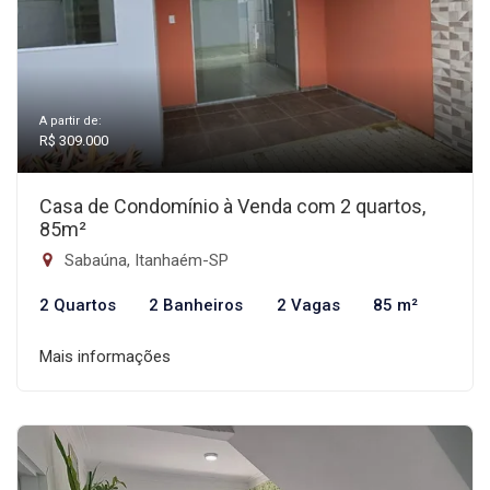
A partir de:
R$ 309.000
Casa de Condomínio à Venda com 2 quartos,
85m²
Sabaúna, Itanhaém-SP
2 Quartos
2 Banheiros
2 Vagas
85 m²
Mais informações