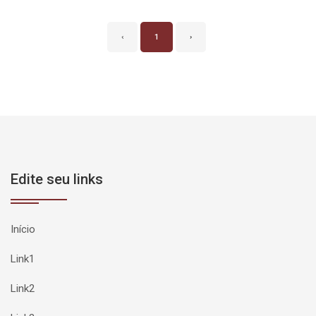
‹
1
›
Edite seu links
Início
Link1
Link2