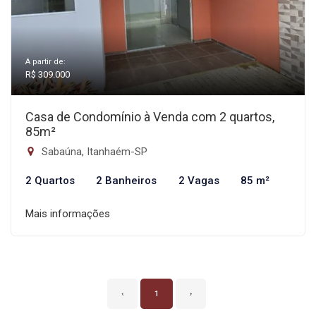
A partir de:
R$ 309.000
Casa de Condomínio à Venda com 2 quartos,
85m²
Sabaúna, Itanhaém-SP
2 Quartos
2 Banheiros
2 Vagas
85 m²
Mais informações
‹
1
›