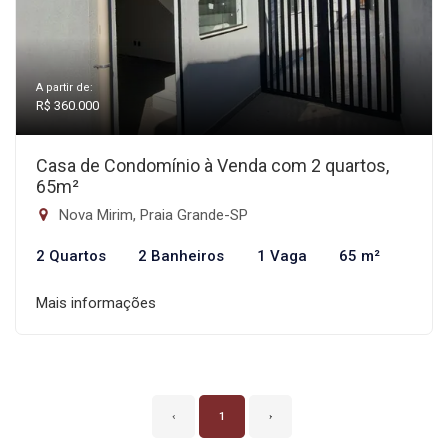
A partir de:
R$ 360.000
Casa de Condomínio à Venda com 2 quartos,
65m²
Nova Mirim, Praia Grande-SP
2 Quartos
2 Banheiros
1 Vaga
65 m²
Mais informações
‹
1
›