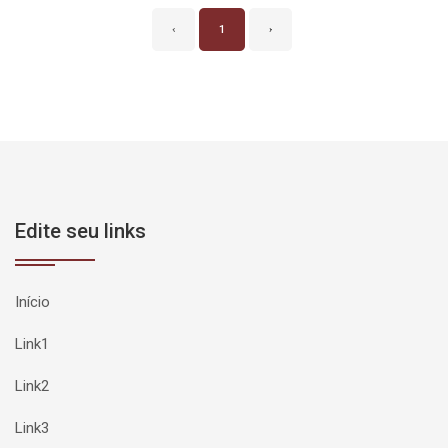
‹
1
›
Edite seu links
Início
Link1
Link2
Link3