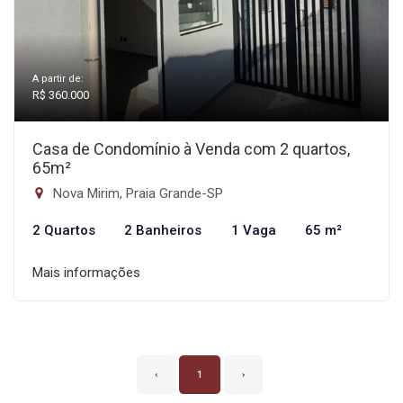
A partir de:
R$ 360.000
Casa de Condomínio à Venda com 2 quartos,
65m²
Nova Mirim, Praia Grande-SP
2 Quartos
2 Banheiros
1 Vaga
65 m²
Mais informações
‹
1
›