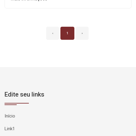
‹
1
›
Edite seu links
Início
Link1