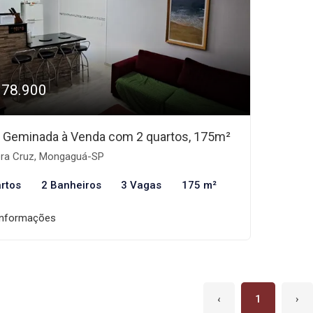
378.900
 Geminada à Venda com 2 quartos, 175m²
ra Cruz, Mongaguá-SP
rtos
2 Banheiros
3 Vagas
175 m²
informações
‹
1
›