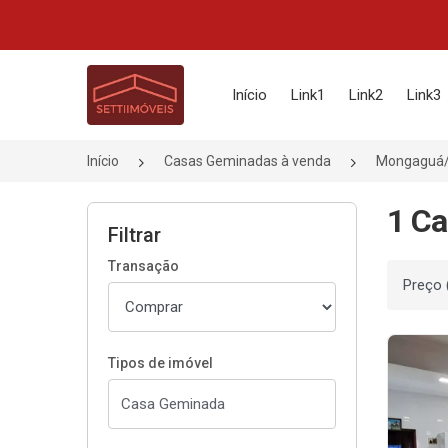
Página inicial
Início
Link1
Link2
Link3
Início
Casas Geminadas à venda
Mongaguá
1 Ca
Filtrar
Transação
Ordenar
Tipos de imóvel