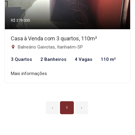
R$ 379.000
Casa à Venda com 3 quartos, 110m²
Balneário Gaivotas, Itanhaém-SP
3 Quartos
2 Banheiros
4 Vagas
110 m²
Mais informações
‹
1
›