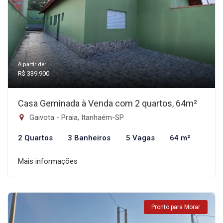
A partir de:
R$ 339.900
Casa Geminada à Venda com 2 quartos, 64m²
Gaivota - Praia, Itanhaém-SP
2 Quartos
3 Banheiros
5 Vagas
64 m²
Mais informações
Pronto para Morar