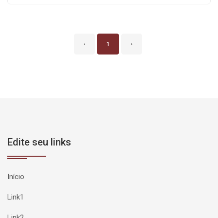
‹
1
›
Edite seu links
Início
Link1
Link2