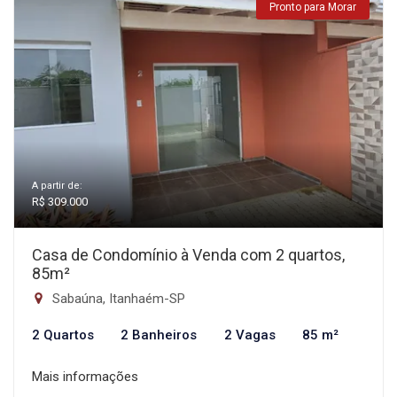
Pronto para Morar
A partir de:
R$ 309.000
Casa de Condomínio à Venda com 2 quartos,
85m²
Sabaúna, Itanhaém-SP
2 Quartos
2 Banheiros
2 Vagas
85 m²
Mais informações