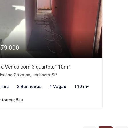
379.000
 à Venda com 3 quartos, 110m²
lneário Gaivotas, Itanhaém-SP
rtos
2 Banheiros
4 Vagas
110 m²
informações