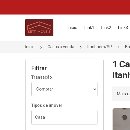
Página inicial
Início
Link1
Link2
Link3
Início
Casas à venda
Itanhaém/SP
Ba
1 Ca
Filtrar
Itan
Transação
Ordenar
Tipos de imóvel