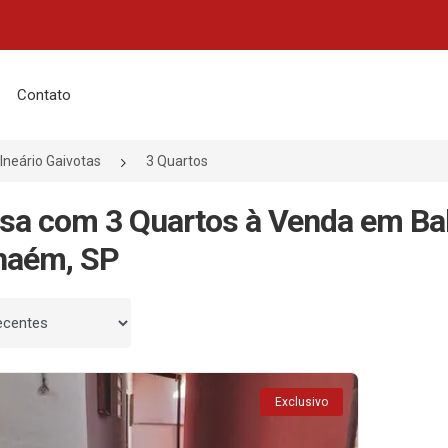
Contato
lneário Gaivotas
3 Quartos
sa com 3 Quartos à Venda em Bal
haém, SP
 por
Exclusivo