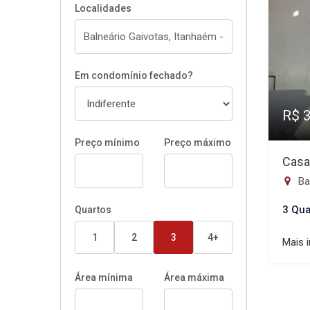
Localidades
Em condomínio fechado?
R$ 
Preço mínimo
Preço máximo
Casa
Ba
3 Qua
Quartos
1
2
3
4+
Mais 
Área mínima
Área máxima