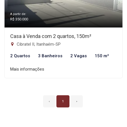
A partir de:
R$ 350.000
Casa à Venda com 2 quartos, 150m²
Cibratel II, Itanhaém-SP
2 Quartos
3 Banheiros
2 Vagas
150 m²
Mais informações
‹
1
›