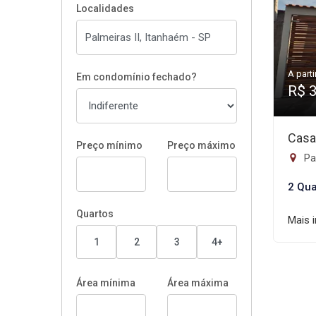
Localidades
A parti
Em condomínio fechado?
R$ 
Casa
Preço mínimo
Preço máximo
Pal
2 Qua
Quartos
Mais 
1
2
3
4+
Área mínima
Área máxima