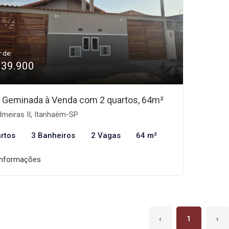
r de:
339.900
 Geminada à Venda com 2 quartos, 64m²
meiras II, Itanhaém-SP
rtos
3 Banheiros
2 Vagas
64 m²
informações
‹
1
›