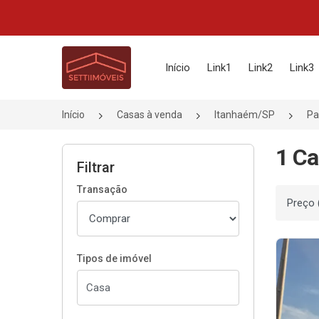
Página inicial
Início
Link1
Link2
Link3
Início
Casas à venda
Itanhaém/SP
Pa
1 Ca
Filtrar
Transação
Ordenar
Tipos de imóvel