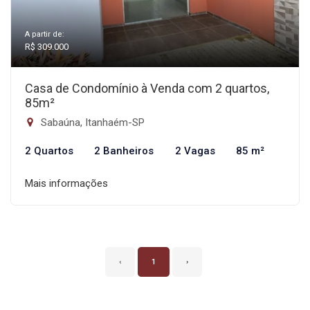
A partir de:
R$ 309.000
Casa de Condomínio à Venda com 2 quartos,
85m²
Sabaúna, Itanhaém-SP
2 Quartos
2 Banheiros
2 Vagas
85 m²
Mais informações
‹
1
›