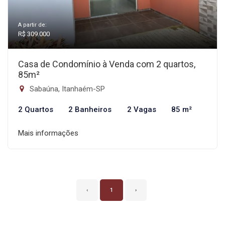
A partir de:
R$ 309.000
Casa de Condomínio à Venda com 2 quartos,
85m²
Sabaúna, Itanhaém-SP
2 Quartos
2 Banheiros
2 Vagas
85 m²
Mais informações
‹
1
›