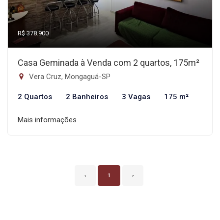
R$ 378.900
Casa Geminada à Venda com 2 quartos, 175m²
Vera Cruz, Mongaguá-SP
2 Quartos
2 Banheiros
3 Vagas
175 m²
Mais informações
‹
1
›