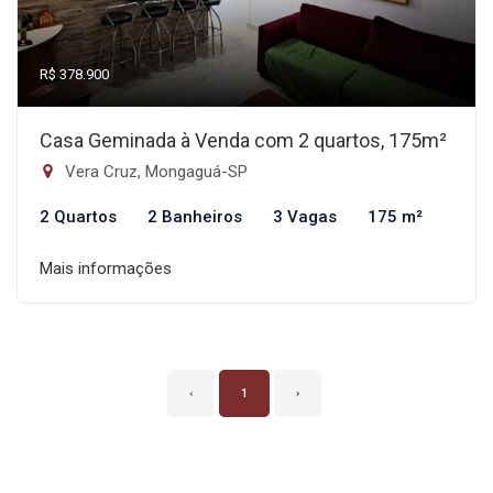
R$ 378.900
Casa Geminada à Venda com 2 quartos, 175m²
Vera Cruz, Mongaguá-SP
2 Quartos
2 Banheiros
3 Vagas
175 m²
Mais informações
‹
1
›